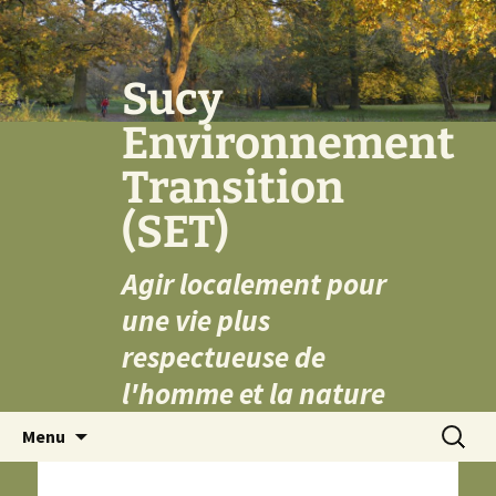
Aller
au
contenu
Sucy
Environnement
Transition
(SET)
Agir localement pour
une vie plus
respectueuse de
l'homme et la nature
Recherc
Menu