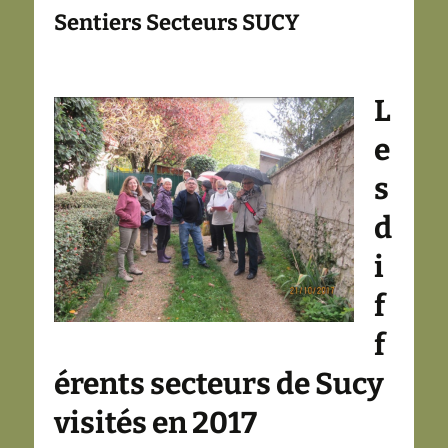
Sentiers Secteurs SUCY
L
e
s
d
i
f
f
érents secteurs de Sucy
visités en 2017