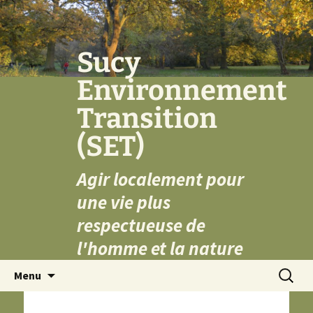
Aller
au
contenu
Sucy
Environnement
Transition
(SET)
Agir localement pour
une vie plus
respectueuse de
l'homme et la nature
Recherc
Menu