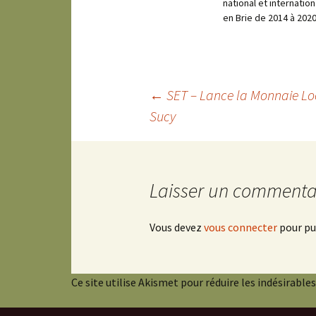
national et internation
en Brie de 2014 à 202
Navigation
←
SET – Lance la Monnaie Lo
Sucy
des
articles
Laisser un commenta
Vous devez
vous connecter
pour pu
Ce site utilise Akismet pour réduire les indésirables