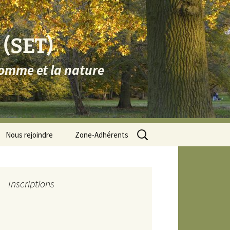
 (SET)
homme et la nature
Rechercher :
Nous rejoindre
Zone-Adhérents
Zone dédiée SET-CA
Zone dédiée SET-CC
Inscriptions
et