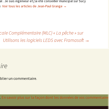
al . Je suis ingénieur et j'ai été conseiller municipal sur Sucy
0.
Voir tous les articles de Jean-Paul Grange
→
cale Complémentaire (MLC) « La pêche » sur
Utilisons les logiciels LEDS avec Framasoft
→
ire
blier un commentaire.
.
En savoir plus sur la façon dont les données de vos commentaire