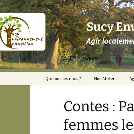
Aller
au
contenu
Sucy En
Agir localeme
Qui sommes nous ?
Nos Ateliers
A
Sucy Environnement et
Transition
Transition
Contes : P
Transition Personnel
Comprendre la Transition
femmes le
Trombinoscope CA SET
2023-2024