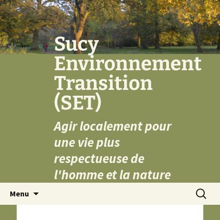
Aller
au
contenu
Sucy
Environnement
Transition
(SET)
Agir localement pour
une vie plus
respectueuse de
l'homme et la nature
Recherc
Menu