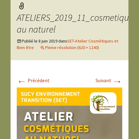
ATELIERS_2019_11_cosmetique
au naturel
Publié le
8 juin 2019
dans
SET-Atelier Cosmétiques et
Bien être
Pleine résolution (620 × 1240)
←
→
Précédent
Suivant