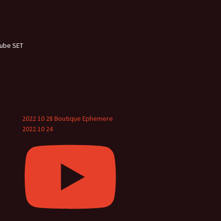
tube SET
2022 10 28 Boutique Ephemere
2022 10 24