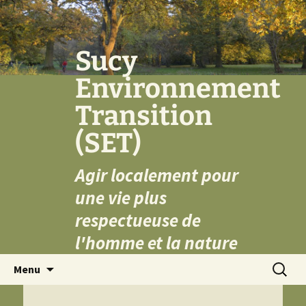
Aller
au
contenu
Sucy
Environnement
Transition
(SET)
Agir localement pour
une vie plus
respectueuse de
l'homme et la nature
Recherc
Menu