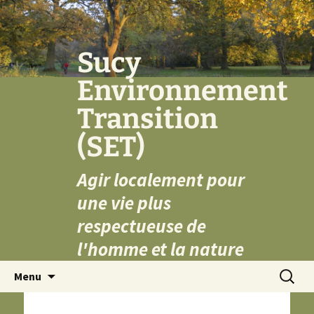
Aller
au
contenu
Sucy
Environnement
Transition
(SET)
Agir localement pour
une vie plus
respectueuse de
l'homme et la nature
Recherc
Menu