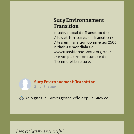
Sucy Environnement
Transition
Initiative local de Transition des
Villes et Territoires en Transition /
Villes en Transition comme les 2500
initiatives mondiales du
www.transitionnetwork.org pour
une vie plus respectueuse de
l'homme et la nature.
Sucy Environnement Transition
2 months ago
Rejoignez la Convergence Vélo depuis Sucy ce
dimanche 7 juin 2026 ! Ensemble, pédalons pour le
climat et notre liberté !
Le saviez-vous ?
Deux tiers des déplacements en ville font moins de 3
Les articles par sujet
km, et 60 % des trajets entre 1 et 3 km sont encore