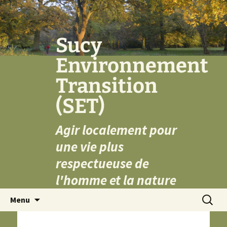
Aller
au
contenu
Sucy
Environnement
Transition
(SET)
Agir localement pour
une vie plus
respectueuse de
l'homme et la nature
Recherc
Menu