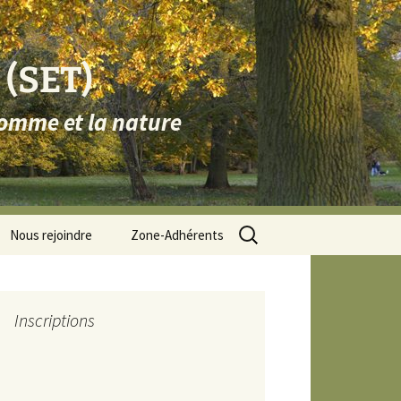
 (SET)
homme et la nature
Rechercher :
Nous rejoindre
Zone-Adhérents
Zone dédiée SET-CA
Zone dédiée SET-CC
Inscriptions
et