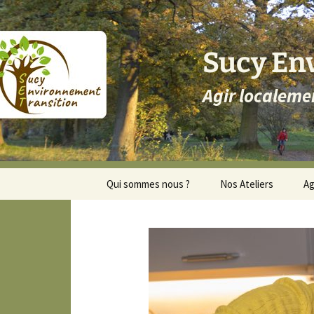
Aller
au
contenu
Sucy En
Agir localeme
Qui sommes nous ?
Nos Ateliers
A
Sucy Environnement et
Transition
Transition
Transition Personnel
Comprendre la Transition
Trombinoscope CA SET
2023-2024