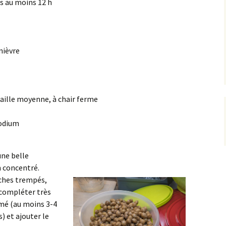
és au moins 12 h
nièvre
aille moyenne, à chair ferme
sodium
une belle
n concentré.
iches trempés,
 compléter très
mé (au moins 3-4
s) et ajouter le