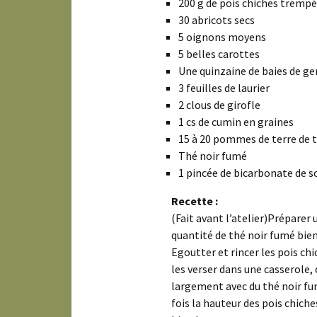
200 g de pois chiches tremp
30 abricots secs
5 oignons moyens
5 belles carottes
Une quinzaine de baies de ge
3 feuilles de laurier
2 clous de girofle
1 cs de cumin en graines
15 à 20 pommes de terre de t
Thé noir fumé
1 pincée de bicarbonate de 
Recette :
(Fait avant l’atelier)Préparer 
quantité de thé noir fumé bie
Egoutter et rincer les pois ch
les verser dans une casserole,
largement avec du thé noir fu
fois la hauteur des pois chiche