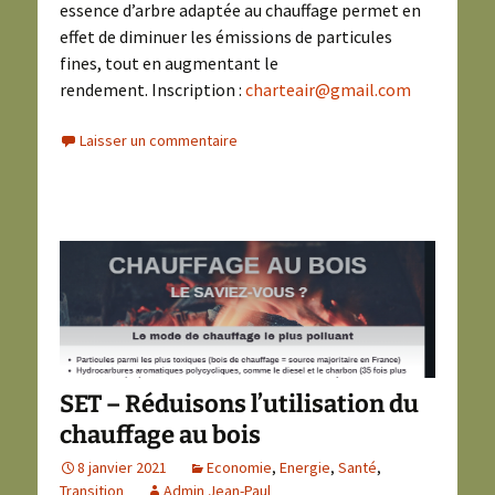
essence d’arbre adaptée au chauffage permet en
effet de diminuer les émissions de particules
fines, tout en augmentant le
rendement. Inscription :
charteair@gmail.com
Laisser un commentaire
SET – Réduisons l’utilisation du
chauffage au bois
8 janvier 2021
Economie
,
Energie
,
Santé
,
Transition
Admin Jean-Paul