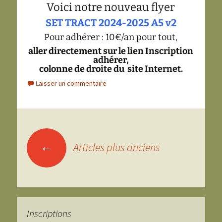
Voici notre nouveau flyer
SET TRACT 2024-2025 A5 v2
Pour adhérer : 10€/an pour tout,
aller directement sur le lien Inscription
adhérer,
colonne de droite du site Internet.
Laisser un commentaire
Navigation
←
Articles plus anciens
des
articles
Inscriptions